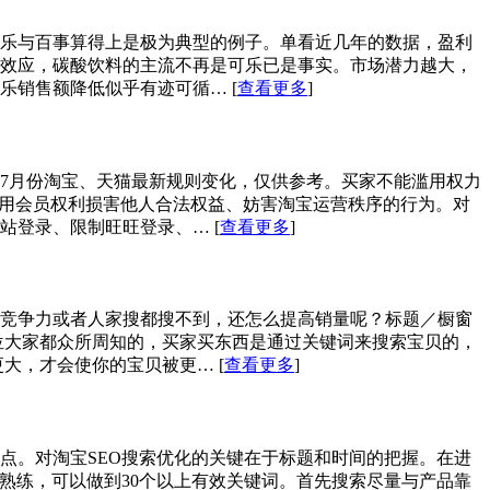
乐与百事算得上是极为典型的例子。单看近几年的数据，盈利
效应，碳酸饮料的主流不再是可乐已是事实。市场潜力越大，
可乐销售额降低似乎有迹可循…
[
查看更多
]
7月份淘宝、天猫最新规则变化，仅供参考。买家不能滥用权力
滥用会员权利损害他人合法权益、妨害淘宝运营秩序的行为。对
网站登录、限制旺旺登录、…
[
查看更多
]
竞争力或者人家搜都搜不到，还怎么提高销量呢？标题／橱窗
位大家都众所周知的，买家买东西是通过关键词来搜索宝贝的，
更大，才会使你的宝贝被更…
[
查看更多
]
点。对淘宝SEO搜索优化的关键在于标题和时间的把握。在进
熟练，可以做到30个以上有效关键词。首先搜索尽量与产品靠