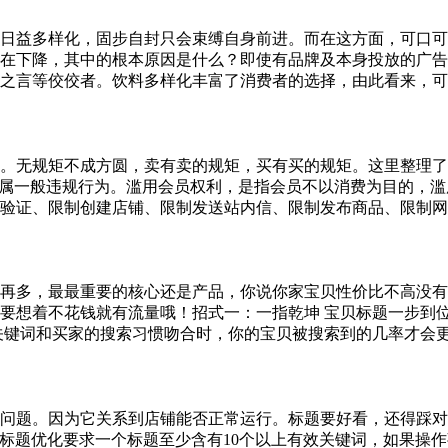
日益多样化，固步自封只会束缚自身前进。而在这方面，可口可
在下降，其中的根本原因是什么？即使有品牌及本身投放的广告
海之言等佼佼者。饮料多样化丰富了消费者的选择，由此看来，
。无规矩不成方圆，卖有卖的规矩，买有买的规矩。这里整理了
归属一般违规行为。滥用会员权利，是指会员不以消费为目的，
份验证、限制创建店铺、限制发送站内信、限制发布商品、限制
再多，最最重要的核心还是产品，你说你家宝贝性价比不高没有
要想着不花钱就有流量哦！招式一：一指乾坤 宝贝标题一步到
关键词和买家的搜索习惯吻合时，你的宝贝被搜索到的几率才会
问题。因为它关系到店铺能否正常运行。标题要好看，还得踩对
、标题优化要求一个标题至少含有10个以上有效关键词，如果操作