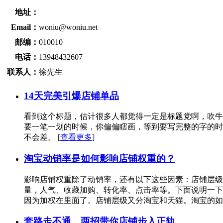
地址：
Email：
woniu@woniu.net
邮编：
010010
电话：
13948432607
联系人：
徐先生
14天完美引爆店铺单品
看到这个标题，估计很多人都觉得一定是标题党啊，吹牛
要一笔一划的时候，你偏偏瞎画，等到要写完整的字的时
不会差。
[
查看更多
]
淘宝动销率是如何影响店铺权重的？
影响店铺权重除了动销率，还有以下这些因素：店铺层级
量，人气、收藏加购、转化率、点击率等。下面说明一下
因为加权在里面了。店铺层级又分淘宝和天猫。淘宝的
套路走不通，两招带你店铺步入正轨