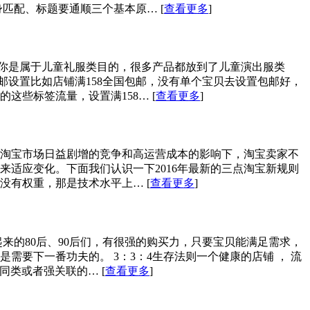
身匹配、标题要通顺三个基本原…
[
查看更多
]
说你是属于儿童礼服类目的，很多产品都放到了儿童演出服类
邮设置比如店铺满158全国包邮，没有单个宝贝去设置包邮好，
的这些标签流量，设置满158…
[
查看更多
]
，淘宝市场日益剧增的竞争和高运营成本的影响下，淘宝卖家不
适应变化。下面我们认识一下2016年最新的三点淘宝新规则
后没有权重，那是技术水平上…
[
查看更多
]
来的80后、90后们，有很强的购买力，只要宝贝能满足需求，
要下一番功夫的。 3：3：4生存法则一个健康的店铺 ， 流
款的同类或者强关联的…
[
查看更多
]